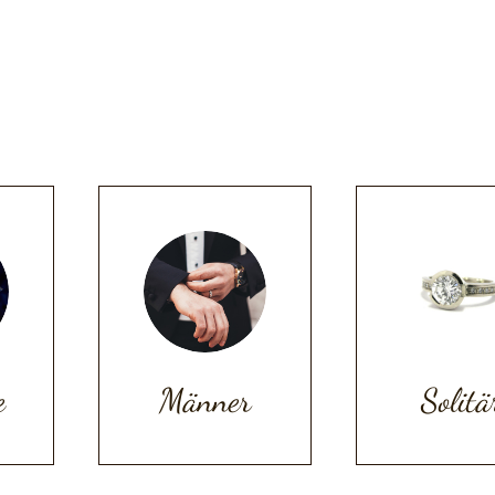
e
Männer
Solitä