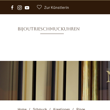
Zur Künstlerin
Zum Hauptinhalt springen
Bijoutrie
Schmuck
Uhren
Home
Schmuck
Kreationen
Ringe