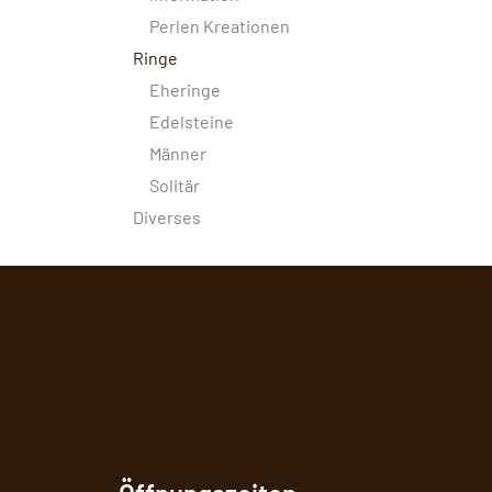
Perlen Kreationen
Ringe
Eheringe
Edelsteine
Männer
Solitär
Diverses